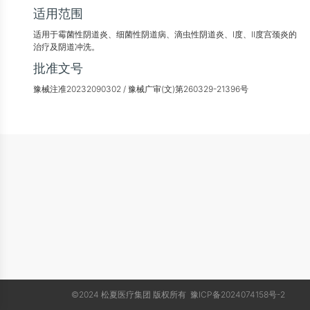
适用范围
适用于霉菌性阴道炎、细菌性阴道病、滴虫性阴道炎、I度、II度宫颈炎的
治疗及阴道冲洗。
批准文号
豫械注准20232090302 / 豫械广审(文)第260329-21396号
©2024 松夏医疗集团 版权所有
豫ICP备2024074158号-2