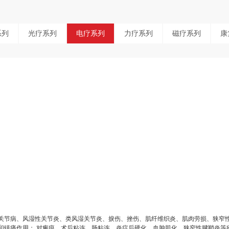
系列
光疗系列
电疗系列
力疗系列
磁疗系列
康
关节病、风湿性关节炎、类风湿关节炎、捩伤、挫伤、肌纤维织炎、肌肉劳损、狭窄
和镇痛作用； 对瘢痕、术后粘连、肠粘连、炎症后硬化、血肿肌化、狭窄性腱鞘炎等