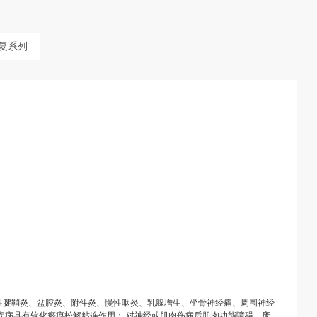
复系列
性腱鞘炎、盆腔炎、附件炎、慢性咽炎、乳腺增生、坐骨神经痛、周围神经
疾病具有软化瘢痕松解粘连作用； 对神经或肌肉伤病后肌肉功能障碍、废