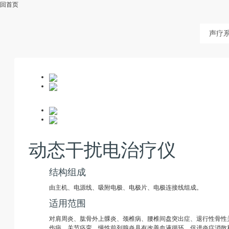
回首页
声疗
动态干扰电治疗仪
结构组成
由主机、电源线、吸附电极、电极片、电极连接线组成。
适用范围
对肩周炎、肱骨外上髁炎、颈椎病、腰椎间盘突出症、退行性骨性
伤病、关节痉挛、慢性前列腺炎具有改善血液循环，促进炎症消散