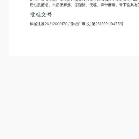
用性肌萎缩、术后肠麻痹、尿潴留、便秘、声带麻痹、胃下垂具有
批准文号
豫械注准20212090170 / 豫械广审(文)第261209-19475号